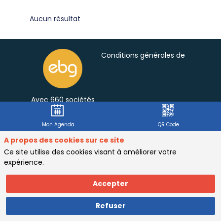
Aucun résultat
Conditions générales de participat
Avec 660 sociétés
adhérentes, soit
plus de 110000
Editions précédentes
Mon Agenda
QR Code
professionnels
actifs, l’EBG
A propos des cookies sur ce site
constitue depuis
Ce site utilise des cookies visant à améliorer votre
20 ans le principal
expérience.
think-tank français
sur l’innovation
Accepter
digitale.
FAQ
Contacts
Plus de 220
événements et 25
Refuser
parutions sont