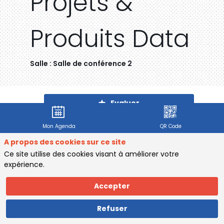
Projets &
Produits Data
Salle :
Salle de conférence 2
Description
Evaluer
Cette
Mon Agenda
QR Code
session
explore
A propos des cookies sur ce site
comment
Ce site utilise des cookies visant à améliorer votre
l’I.A.
expérience.
transforme
la
Accepter
gestion
des
Refuser
produits