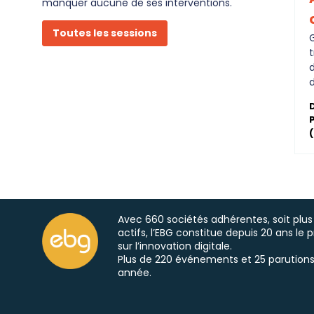
manquer aucune de ses interventions.
Toutes les sessions
t
d
(
Avec 660 sociétés adhérentes, soit plus
actifs, l’EBG constitue depuis 20 ans le 
sur l’innovation digitale.
Plus de 220 événements et 25 parutions
année.