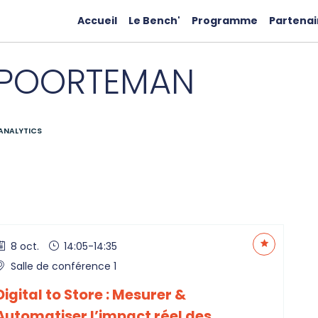
Accueil
Le Bench'
Programme
Partenai
POORTEMAN
ANALYTICS
8 oct.
14:05
-
14:35
Salle de conférence 1
Digital to Store : Mesurer &
Automatiser l’impact réel des