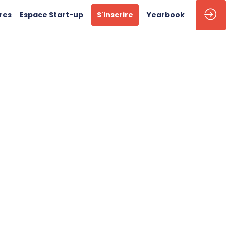
res
Espace Start-up
S'inscrire
Yearbook